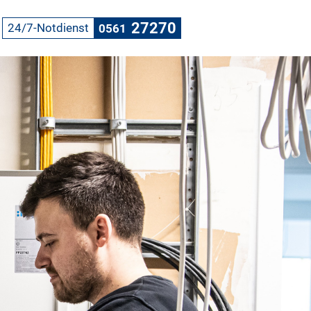
27270
24/7-Notdienst
0561